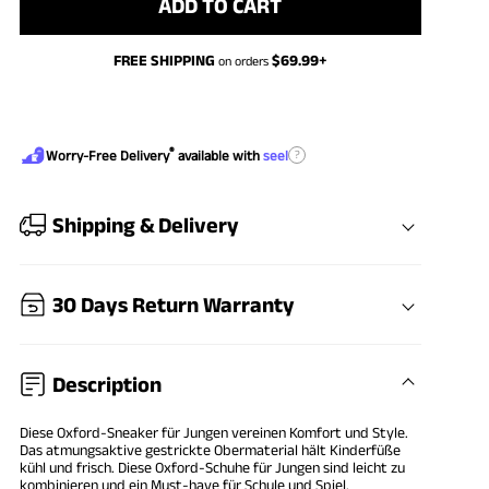
ADD TO CART
FREE SHIPPING
$
69.99
+
on orders
®
?
Worry-Free Delivery
available with
seel
Shipping & Delivery
30 Days Return Warranty
Description
Diese Oxford-Sneaker für Jungen vereinen Komfort und Style.
Das atmungsaktive gestrickte Obermaterial hält Kinderfüße
kühl und frisch. Diese Oxford-Schuhe für Jungen sind leicht zu
kombinieren und ein Must-have für Schule und Spiel.