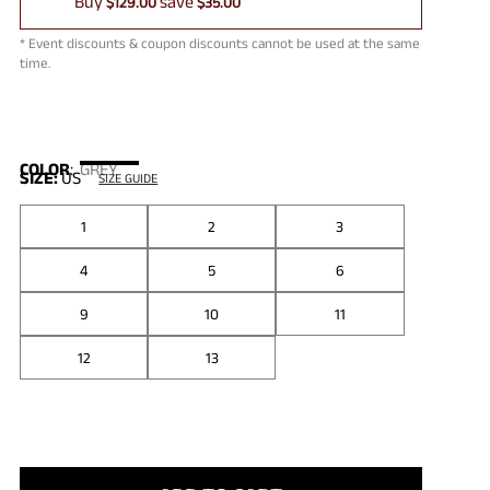
Buy
save
$129.00
$35.00
* Event discounts & coupon discounts cannot be used at the same
time.
COLOR
:
GREY
SIZE:
US
SIZE GUIDE
1
2
3
4
5
6
9
10
11
12
13