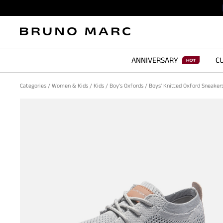
ANNIVERSARY
CU
Categories
/
Women & Kids
/
Kids
/
Boy's Oxfords
/
Boys' Knitted Oxford Sneaker