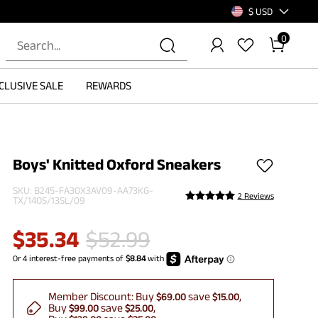
$ USD
0
CLUSIVE SALE
REWARDS
Boys' Knitted Oxford Sneakers
SKU:
B245-FA3OX3AV09-AA73KG-
2 Reviews
TX/14OS/13SL/09
$
35.34
$
52.99
Member Discount:
Buy
save
$69.00
$15.00
Buy
save
$99.00
$25.00